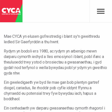
Mae CYCA yn elusen gofrestredig i blant sy'n gweithredu
ledled Sir Gaerfyrddin a thu hwnt.
Rydym yn bodoli ers 1980, ac rydym yn arbenigo mewn
darparu cymorth iechyd a lles emosiynol i blant, pobl ifanc a
theuluoedd trwy ystod o brosiectau a gwasanaethau, i gyd
gyda'r nod terfynol o wella bywydau pobl yr ydym yn gweithio
gyda nhw.
Ein gweledigaeth yw byd lle mae gan bob plentyn gartref
diogel, cariadus, lle rhoddir pob cyfle iddynt ffynnu a
chyrraedd eu potensial trwy fyw bywydau iach, hapus a
boddhaol.
Ein cenhadaeth yw darparu gwasanaethau cymorth rhagorol i