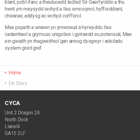
blant, pobl ifanc a theuluoedd ledled Sir Gaerfyrddin a thu
hwnt ym meysydd iechyd a lles emosiynol, hyfforddiant,
chwarae, addysg ac iechyd corfforol.
Mae popeth a wnawn yn ymwneud â hyrwyddo lles
cadarnhaol a grymuso unigolion i gyrraedd eu potensial; Mae
ein gwaith yn rhagweithiol gan annog dysgwyr i adeiladu
system gred gref.
Home
Ein Story
CYCA
Unit 2 Dragon 24
North Dock
Llanelli
SA15 2LF