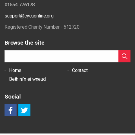
01554 776178
support@cycaonline.org
Registered Charity Number - 512720
Browse the site
Home
Contact
Beth ni'n ei wneud
Social
https://instagram.com/uskinned
https://www.youtube.com/channel/UCp
RSS