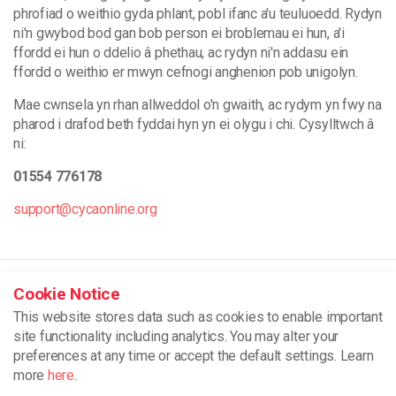
phrofiad o weithio gyda phlant, pobl ifanc a'u teuluoedd. Rydyn
ni'n gwybod bod gan bob person ei broblemau ei hun, a'i
ffordd ei hun o ddelio â phethau, ac rydyn ni'n addasu ein
ffordd o weithio er mwyn cefnogi anghenion pob unigolyn.
Mae cwnsela yn rhan allweddol o'n gwaith, ac rydym yn fwy na
pharod i drafod beth fyddai hyn yn ei olygu i chi. Cysylltwch â
ni:
01554 776178
support@cycaonline.org
Home
Cookie Notice
Ein Prosiectau
This website stores data such as cookies to enable important
site functionality including analytics. You may alter your
Counselling Services
preferences at any time or accept the default settings. Learn
more
here
.
CYCA