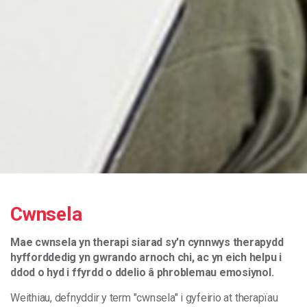
Cwnsela
Mae cwnsela yn therapi siarad sy'n cynnwys therapydd
hyfforddedig yn gwrando arnoch chi, ac yn eich helpu i
ddod o hyd i ffyrdd o ddelio â phroblemau emosiynol.
Weithiau, defnyddir y term "cwnsela" i gyfeirio at therapïau