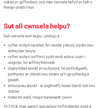
siarad yn gyffredinol, ond mae cwnsela hefyd yn fath o
therapi ynddo'i hun.
Sut all
cwnsela helpu?
Gall cwnsela eich helpu i ymdopi â:
cyflwr iechyd meddwl, fel iselder ysbryd, pryder neu
anhwylder bwyta
cyflwr iechyd corfforol sydd wedi achosi siom i
unigolyn, fel anffrwythlondeb
digwyddiad anodd yn eu bywyd, fel profedigaeth,
perthynas yn chwalu neu straen sy'n gysylltiedig â
gwaith
emosiynau anodd - er enghraifft, hunan-barch isel neu
ddicter
materion eraill, megis hunaniaeth rywiol
Yn CYCA, mae genym gwnselwyr hyfforddedig sydd â