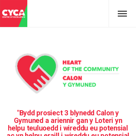
"
Bydd
prosiect
3
blynedd
Calon
y
Gymuned
a
ariennir
gan
y
Loteri
yn
helpu
teuluoedd
i wireddu eu potensial
ac
yn
helpu
eraill
i
wireddu
eu
potensial