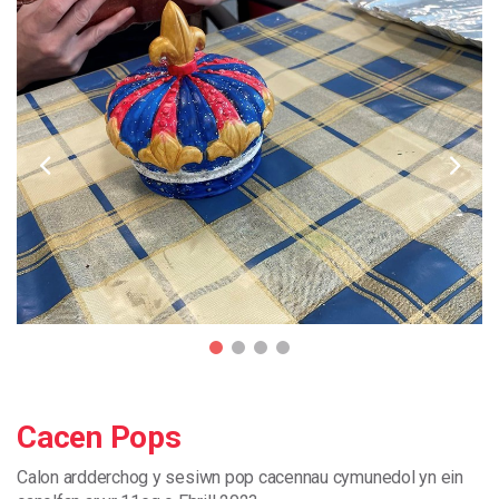
Cacen Pops
Calon
ardderchog
y
sesiwn
pop
cacennau
cymunedol
yn
ein