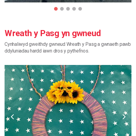
Wreath y Pasg yn gwneud
Cynhaliwyd
gweithdy
gwneud
Wreath
y
Pasg
a
gwnaeth
pawb
ddyluniadau
hardd
iawn
dros
y
pythefnos.