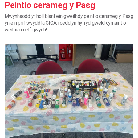
Peintio cerameg y Pasg
Mwynhaodd
yr
holl
blant
ein
gweithdy
peintio
cerameg
y
Pasg
yn
ein
prif
swyddfa
CICA
,
roedd
yn
hyfryd
gweld
cymaint
o
weithiau
celf
gwych
!