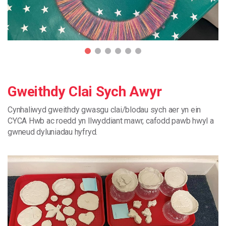
Gweithdy Clai Sych Awyr
Cynhaliwyd
gweithdy
gwasgu
clai
/
blodau
sych
aer
yn
ein
CYCA
Hwb
ac
roedd
yn
llwyddiant
mawr
,
cafodd
pawb
hwyl
a
gwneud
dyluniadau
hyfryd
.