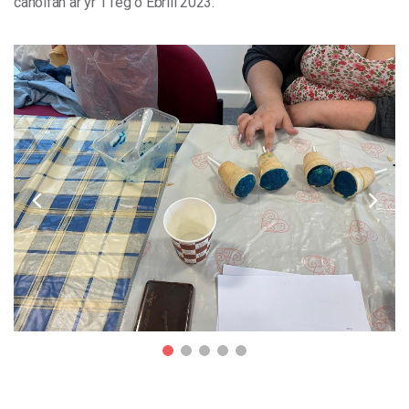
canolfan
ar
yr
11eg
o
Ebrill
2023.