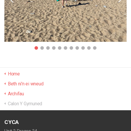
Home
Beth ni'n ei wneud
Archifau
Calon Y Gymuned
CYCA