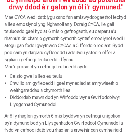
drwy
ddod
â
'r
galon
yn
ôl
i
'
r
gymuned
."
Mae
CYCA
wedi
datblygu
canolfan
amlswyddogaethol
iechyd
a
lles
emosiynol yng
Nghanolfan
y
Ddraig
CYCA
,
lle
gall
teuluoedd
gael
hyd
at
6
mis
o
gefnogaeth
,
eu
darparu
a
'
u
rhannu
'
n
dri
cham
o
gymorth
cymorth
cyntaf
emosiynol
wedi
'
i
ategu
gan
fodel
gwytnwch
CYCAs
a
5
ffordd
o
lesiant
.
Bydd
pob
cam
yn
darparu
cyfleoedd
i
adeiladu
ystod
o
offer
a
sgiliau
i
gefnogi
teuluoedd
i
ffynnu
.
Mae
'
r
prosiect
yn
cefnogi
teuluoedd
sydd
:
Ceisio
gwella
lles
eu
teulu
Chwilio
am
gyfleoedd
i
gael
mynediad
at
amrywiaeth
o
weithgareddau
a
chymorth
lles
Diddordeb
mewn
dod
yn
Wirfoddolwyr
a
Gwirfoddolwyr
Llysgennad
Cymunedol
Ar
ôl
y
rhaglen
gymorth
6
mis
byddwn
yn cefnogi
unigolion
sy
'
n
dymuno
bod
yn
Llysgenhadon
Gwirfoddol
Cymunedol
a
fydd
yn
cefnogi
datblygu
rhaglen
a
arweinir
gan
gymheiriaid