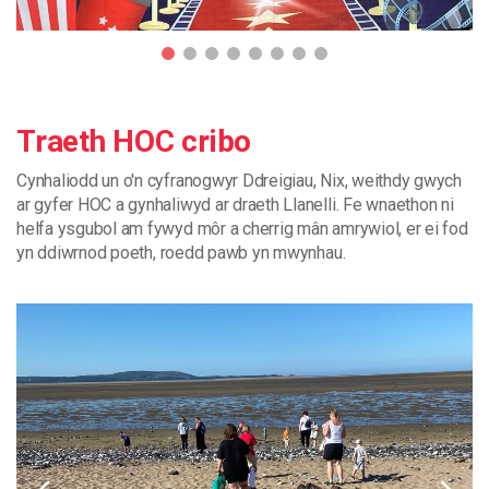
Traeth HOC cribo
Cynhaliodd
un
o
'
n
cyfranogwyr
Ddreigiau
,
Nix
,
weithdy
gwych
ar
gyfer
HOC
a
gynhaliwyd
ar
draeth
Llanelli
.
Fe
wnaethon
ni
helfa
ysgubol
am
fywyd
môr
a
cherrig
mân
amrywiol
,
er
ei
fod
yn
ddiwrnod
poeth
,
roedd
pawb
yn mwynhau
.