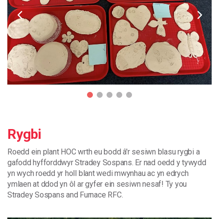
Rygbi
Roedd
ein
plant
HOC
wrth
eu
bodd
â
'
r
sesiwn
blasu
rygbi
a
gafodd
hyfforddwyr
Stradey
Sospans
.
Er
nad
oedd
y
tywydd
yn
wych
roedd
yr
holl
blant
wedi
mwynhau
ac
yn
edrych
ymlaen
at
ddod
yn
ôl
ar
gyfer
ein
sesiwn
nesaf
!
Ty you
Stradey Sospans and Furnace RFC.