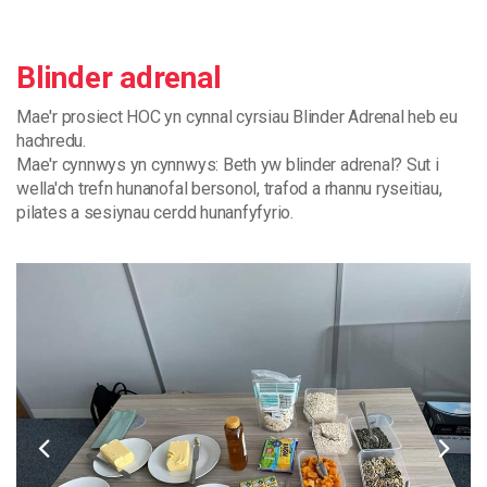
Blinder adrenal
Mae
'
r
prosiect
HOC
yn
cynnal
cyrsiau
Blinder
Adrenal
heb
eu
hachredu.
Mae
'
r
cynnwys
yn
cynnwys
:
Beth
yw
blinder
adrenal
?
Sut
i
wella
'
ch
trefn
hunanofal
bersonol
,
trafod
a
rhannu
ryseitiau
,
pilates
a
sesiynau
cerdd
hunanfyfyrio
.