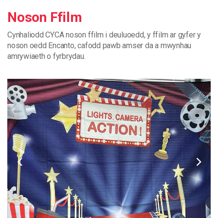
Noson Ffilm
Cynhaliodd
CYCA
noson ffilm
i
deuluoedd
, y
ffilm
ar
gyfer
y
noson
oedd
Encanto
,
cafodd
pawb
amser
da
a
mwynhau
amrywiaeth
o
fyrbrydau
.