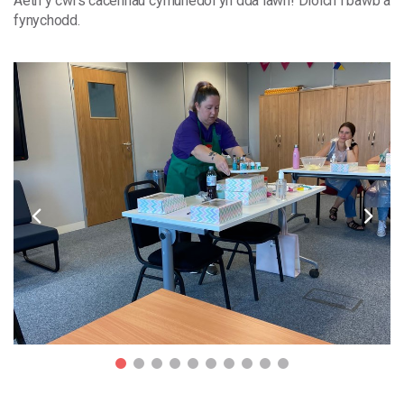
Aeth
y
cwrs
cacennau
cymunedol
yn
dda
iawn
!
Diolch
i
bawb
a
fynychodd
.