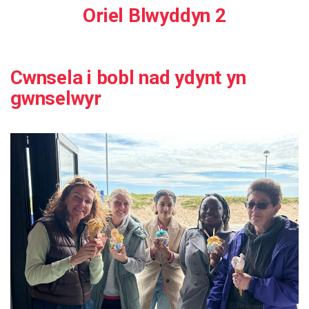
Oriel Blwyddyn 2
Cwnsela i bobl nad ydynt yn
gwnselwyr