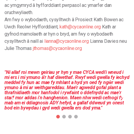
ac
ymgymryd
â
hyfforddiant
pwrpasol
ac
ymarfer
dan
oruchwyliaeth
.
Am
fwy o wybodaeth, cysylltwch â
Prosiect
Kath
Bowen
ac
Uwch
Reolwr
Hyfforddiant
,
kath@cycaonline.org
Kath
ar
gyfnod
mamolaeth
ar
hyn
o
bryd
,
am
fwy
o
wybodaeth
cysylltwch
â
naill
ai
lianna@cycaonline.org
Lianna
Davies
neu
Julie
Thomas
jthomas@cycaonline.org
"
Ni
allaf
roi
mewn
geiriau
yr
hyn
y
mae
CYCA
wedi
'
i
wneud
i
mi
ers
i
mi
ymuno
â
'
r
haf
diwethaf
.
Rwyf
wedi
gwella
fy
iechyd
meddwl
fy
hun
ac
mae
fy
mhlant
a
hyd
yn
oed
fy
ngŵr
wedi
ymuno
â
mi
ar
weithgareddau
.
Mae
'
r
agwedd
gofal
plant
a
thrafnidiaeth
mor
hanfodol
i
rywfaint
o
ddefnydd
ac
mae
'
r
staff
mor
addas
i
'
n
hanghenion
.
Maen
nhw
wedi
cefnogi
fy
mab
am
ei
ddiagnosis
ADY
hefyd
,
a
gallaf
ddweud
yn
onest
bod
ein
bywydau
i
gyd
wedi
gwella
ers
dod
yma
."