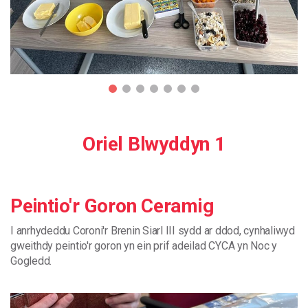
Oriel Blwyddyn 1
Peintio'r Goron Ceramig
I
anrhydeddu
Coroni
'r
Brenin
Siarl
III
sydd
ar
ddod
,
cynhaliwyd
gweithdy
peintio
'
r
goron
yn
ein
prif
adeilad
CYCA
yn
Noc
y
Gogledd.